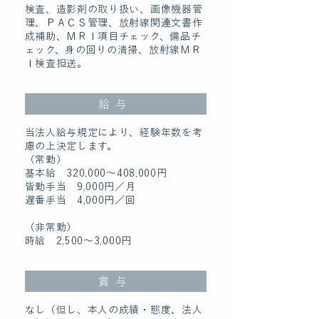
検査、造影剤の取り扱い、画像機器管
理、ＰＡＣＳ管理、放射線関連文書作
成補助、ＭＲＩ項目チェック、備品チ
ェック、身の回りの清掃、放射線ＭＲ
Ｉ検査担送。
給与
当法人給与規定により、経験年数を考
慮の上決定します。
（常勤）
基本給 320,000〜408,000円
皆勤手当 9,000円／月
​遅番手当 4,000円／回
（非常勤）
時給 2,500〜3,000円
賞与
なし（但し、本人の成績・態度、法人