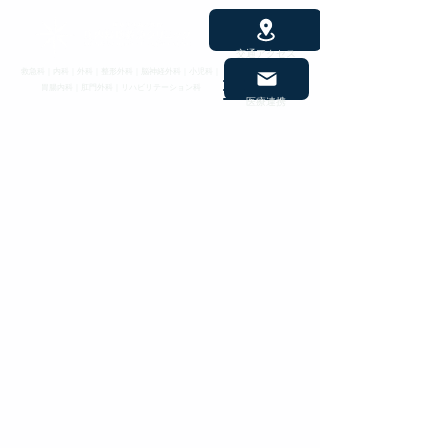
交通アクセス
救急科｜内科｜外科｜整形外科｜脳神経外科｜小児科｜
胃腸内科｜肛門外科｜リハビリテーション科
医療連携