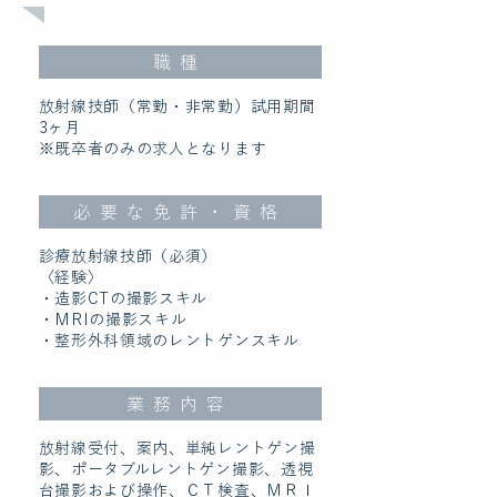
職種
放射線技師（常勤・非常勤）試用期間
3ヶ月
※既卒者のみの求人となります
必要な免許・資格
診療放射線技師（必須）
〈経験〉
・造影CTの撮影スキル
・MRIの撮影スキル
・整形外科領域のレントゲンスキル
業務内容
放射線受付、案内、単純レントゲン撮
影、ポータブルレントゲン撮影、透視
台撮影および操作、ＣＴ検査、ＭＲＩ