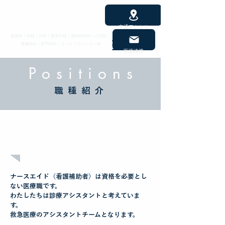
交通アクセス
救急科｜内科｜外科｜整形外科｜脳神経外科｜小児科｜
胃腸内科｜肛門外科｜リハビリテーション科
医療連携
Positions
​職種紹介
ナースエイド（看護補助者）
募集
ナースエイド（看護補助者）は資格を必要とし
ない医療職です。
わたしたちは診療アシスタントと考えていま
す。
救急医療のアシスタントチームとなります。