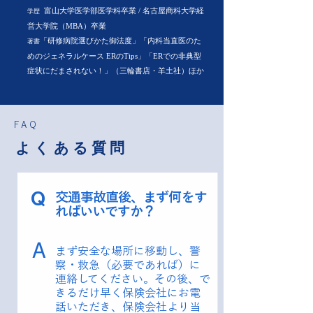
富山大学医学部医学科卒業 / 名古屋商科大学経
学歴
営大学院（MBA）卒業
「研修病院選びかた御法度」「内科当直医のた
著書
めのジェネラルケース ERのTips」「ERでの非典型
症状にだまされない！」（三輪書店・羊土社）ほか
FAQ
よくある質問
Q
交通事故直後、まず何をす
ればいいですか？
A
まず安全な場所に移動し、警
察・救急（必要であれば）に
連絡してください。その後、で
きるだけ早く保険会社にお電
話いただき、保険会社より当