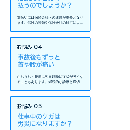
払うのでしょうか？
支払いには保険会社への連絡が重要となり
ます。保険の種類や保険会社の対応によっ
て、窓口での支払い方法は異なります。一
旦お預かりして後日返金の場合や、保険会
社から直接振込の場合があります。現金・
カードに対応しています。詳しくはご来院
お悩み 04
時にご説明します。
事故後もずっと
首や腰が痛い
むちうち・腰痛は翌日以降に症状が強くな
ることもあります。継続的な診療と適切な
検査で症状を記録し、回復に向けたリハビ
リプログラムをご提案します。
お悩み 05
仕事中のケガは
労災になりますか？