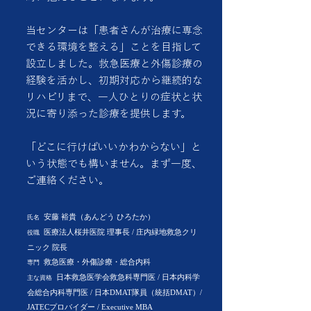
当センターは「患者さんが治療に専念
できる環境を整える」ことを目指して
設立しました。救急医療と外傷診療の
経験を活かし、初期対応から継続的な
リハビリまで、一人ひとりの症状と状
況に寄り添った診療を提供します。
「どこに行けばいいかわからない」と
いう状態でも構いません。まず一度、
ご連絡ください。
安藤 裕貴（あんどう ひろたか）
氏名
医療法人桜井医院 理事長 / 庄内緑地救急クリ
役職
ニック 院長
救急医療・外傷診療・総合内科
専門
日本救急医学会救急科専門医 / 日本内科学
主な資格
会総合内科専門医 / 日本DMAT隊員（統括DMAT）/
JATECプロバイダー / Executive MBA