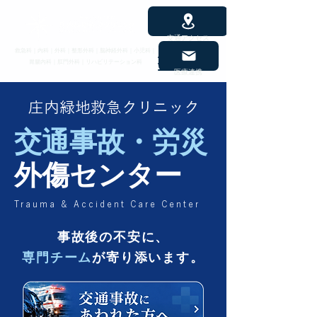
交通アクセス
救急科｜内科｜外科｜整形外科｜脳神経外科｜小児科｜
胃腸内科｜肛門外科｜リハビリテーション科
医療連携
​庄内緑地救急クリニック
交通事故・労災
外傷センター
Trauma & Accident Care Center
事故後の不安に、
専門チーム
が寄り添います。