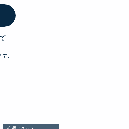
て
ます。
屋市西区市場木町286
52-501-0165
交通アクセス